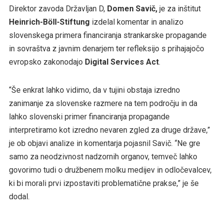
Direktor zavoda Državljan D,
Domen Savič,
je za inštitut
Heinrich-Böll-Stiftung
izdelal komentar in analizo
slovenskega primera financiranja strankarske propagande
in sovraštva z javnim denarjem ter refleksijo s prihajajočo
evropsko zakonodajo
Digital Services Act
.
“Še enkrat lahko vidimo, da v tujini obstaja izredno
zanimanje za slovenske razmere na tem področju in da
lahko slovenski primer financiranja propagande
interpretiramo kot izredno nevaren zgled za druge države,”
je ob objavi analize in komentarja pojasnil Savič. “Ne gre
samo za neodzivnost nadzornih organov, temveč lahko
govorimo tudi o družbenem molku medijev in odločevalcev,
ki bi morali prvi izpostaviti problematične prakse,” je še
dodal.