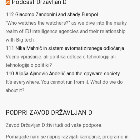
Podcast Državljan D
112 Giacomo Zandonini and shady Europol
"Who watches the watchers?" as we dive into the murky
realm of EU intelligence agencies and their relationship
with Big tech.
111 Nika Mahnič in sistem avtomatiziranega odločanja
Večno vprašanje: ali politika odloča o tehnologiji ali
tehnologija o politiki?
110 Aljoša Ajanović Andelić and the spyware society
It's everywhere. You cannot run from it. What do we do
about it?
PODPRI ZAVOD DRŽAVLJAN D
Zavod Državljan D živi tudi od vaše podpore.
Pomagajte nam še naprej razvijati kampanje, programe in