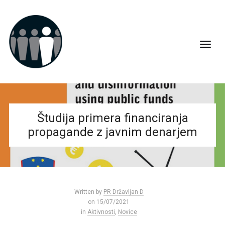
Študija primera financiranja
propagande z javnim denarjem
Written by
PR Državljan D
on 15/07/2021
in
Aktivnosti
,
Novice