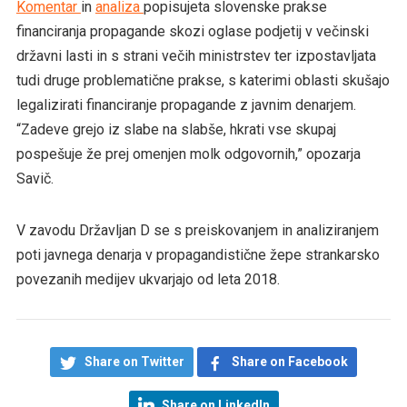
Komentar
in
analiza
popisujeta slovenske prakse
financiranja propagande skozi oglase podjetij v večinski
državni lasti in s strani večih ministrstev ter izpostavljata
tudi druge problematične prakse, s katerimi oblasti skušajo
legalizirati financiranje propagande z javnim denarjem.
“Zadeve grejo iz slabe na slabše, hkrati vse skupaj
pospešuje že prej omenjen molk odgovornih,” opozarja
Savič.
V zavodu Državljan D se s preiskovanjem in analiziranjem
poti javnega denarja v propagandistične žepe strankarsko
povezanih medijev ukvarjajo od leta 2018.
Share on Twitter
Share on Facebook
Share on LinkedIn