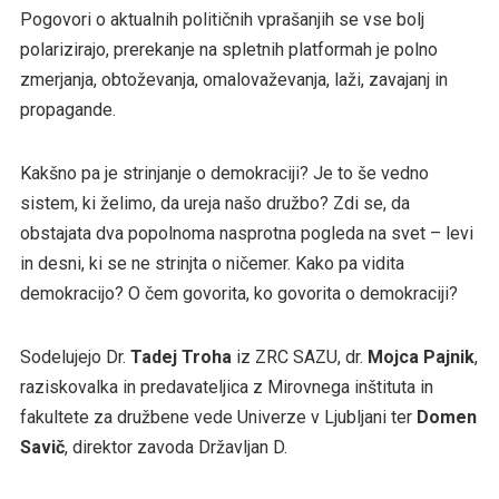
Pogovori o aktualnih političnih vprašanjih se vse bolj
polarizirajo, prerekanje na spletnih platformah je polno
zmerjanja, obtoževanja, omalovaževanja, laži, zavajanj in
propagande.
Kakšno pa je strinjanje o demokraciji? Je to še vedno
sistem, ki želimo, da ureja našo družbo? Zdi se, da
obstajata dva popolnoma nasprotna pogleda na svet – levi
in desni, ki se ne strinjta o ničemer. Kako pa vidita
demokracijo? O čem govorita, ko govorita o demokraciji?
Sodelujejo Dr.
Tadej Troha
iz ZRC SAZU, dr.
Mojca Pajnik
,
raziskovalka in predavateljica z Mirovnega inštituta in
fakultete za družbene vede Univerze v Ljubljani ter
Domen
Savič
, direktor zavoda Državljan D.