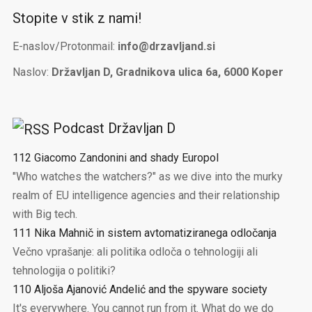
Stopite v stik z nami!
E-naslov/Protonmail:
info@drzavljand.si
Naslov:
Državljan D, Gradnikova ulica 6a, 6000 Koper
Podcast Državljan D
112 Giacomo Zandonini and shady Europol
"Who watches the watchers?" as we dive into the murky
realm of EU intelligence agencies and their relationship
with Big tech.
111 Nika Mahnič in sistem avtomatiziranega odločanja
Večno vprašanje: ali politika odloča o tehnologiji ali
tehnologija o politiki?
110 Aljoša Ajanović Andelić and the spyware society
It's everywhere. You cannot run from it. What do we do