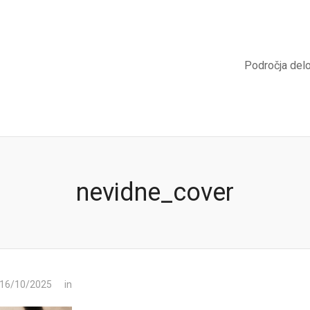
Področja del
nevidne_cover
 16/10/2025
in