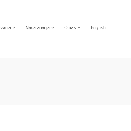
ovanja
Naša znanja
O nas
English