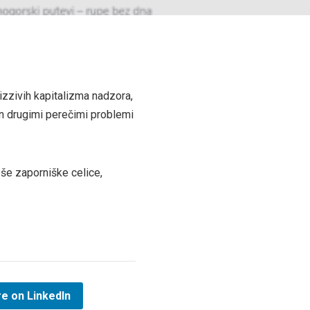
 izzivih kapitalizma nadzora,
in drugimi perečimi problemi
pše zaporniške celice,
e on LinkedIn