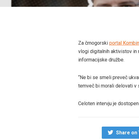
Za črnogorski
portal Kombin
vlogi digitalnih aktivistov
informacijske družbe.
“Ne bi se smeli preveč ukvar
temveč bi morali delovati v s
Celoten intervju je dostope
Share on 