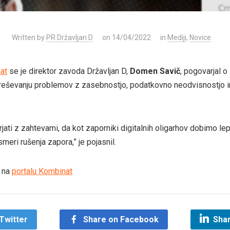
Written by
PR Državljan D
on 14/04/2022
in
Mediji
,
Novice
at
se je direktor zavoda Državljan D,
Domen Savič
, pogovarjal o
 in reševanju problemov z zasebnostjo, podatkovno neodvisnostjo 
jati z zahtevami, da kot zaporniki digitalnih oligarhov dobimo le
meri rušenja zapora,” je pojasnil.
n na
portalu Kombinat
Twitter
Share on Facebook
Shar