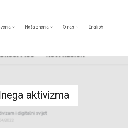
ovanja
Naša znanja
O nas
English
lnega aktivizma