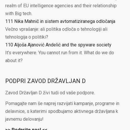
realm of EU intelligence agencies and their relationship
with Big tech.
111 Nika Mahnič in sistem avtomatiziranega odločanja
Večno vprašanje: ali politika odloča o tehnologiji ali
tehnologija o politiki?
110 Aljoša Ajanović Andelić and the spyware society
It's everywhere. You cannot run from it. What do we do
about it?
PODPRI ZAVOD DRŽAVLJAN D
Zavod Državljan D živi tudi od vaše podpore.
Pomagajte nam še naprej razvijati kampanje, programe in
delavnice, s katerimi spodbujamo aktivnega državljana k
javnemu delovanju!
>> Podprite nas! <<