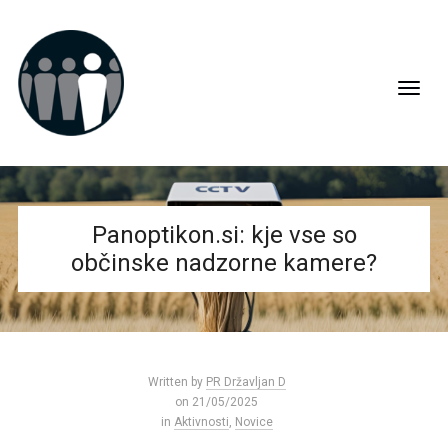
Panoptikon.si: kje vse so
občinske nadzorne kamere?
Written by
PR Državljan D
on 21/05/2025
in
Aktivnosti
,
Novice