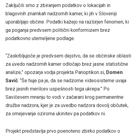
Zaključili smo z zbiranjem podatkov o lokacijah in
blagovnih znamkah nadzornih kamer, ki jih v Sloveniji
uporabljajo občine. Podatki kažejo na razširjen fenomen, ki
ga poganja predvsem politični konformizem brez
podatkovno utemeljene podlage.
“Zaskrbljujoče je predvsem dejstvo, da se občinske oblasti
za uvedo nadzornih kamer odločajo brez jasne statistične
analize,” opozarja vodja projekta Panoptikon.si,
Domen
Savič
. “Še huje pa je, da se nadzorne videosisteme uvaja
brez jasnih merilcev uspešnosti tega ukrepa.” Po
Savičevem mnenju to vodi v začarani krog permanentne
družbe nadzora, kjer je za uvedbo nadzora dovolj občutek,
za omejevanje oziroma ukinitev pa podatkov ni.
Projekt predstavlja prvo poenoteno zbirko podatkov o