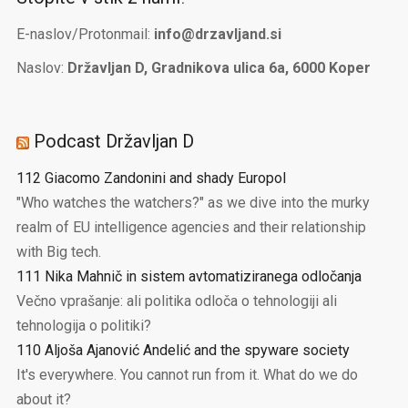
E-naslov/Protonmail:
info@drzavljand.si
Naslov:
Državljan D, Gradnikova ulica 6a, 6000 Koper
Podcast Državljan D
112 Giacomo Zandonini and shady Europol
"Who watches the watchers?" as we dive into the murky
realm of EU intelligence agencies and their relationship
with Big tech.
111 Nika Mahnič in sistem avtomatiziranega odločanja
Večno vprašanje: ali politika odloča o tehnologiji ali
tehnologija o politiki?
110 Aljoša Ajanović Andelić and the spyware society
It's everywhere. You cannot run from it. What do we do
about it?