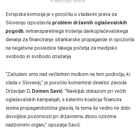
in
Aktivnosti
,
Novice
Evropska komisija je v poročilu o vladavini prava za
Slovenijo izpostavila
problem državnih oglaševalskih
pogodb
, netransparetnega trošenja davkoplačevalskega
denarja za financiranje strankarske propagande in opozorila
na negativne posledice takega početja za medijsko
svobodo in svobodo izražanja.
“Začudeni smo nad večletnim molkom na tem področju, ki
vlada v Sloveniji,” je poročilo komentiral direktor zavoda
Državljan D,
Domen Savič
. “Navkljub dokazom pri večih
oglaševalskih kampanjah, s katerimi koalicija financira
lastna propagandistična glasila, ta tema še vedno ne dobi
dovoljšne pozornosti pri državnemu zboru oziroma
nadzornimi organi,” opozarja Savič.