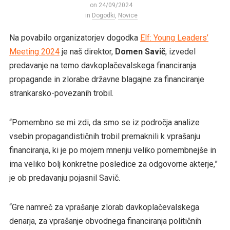
on 24/09/2024
in
Dogodki
,
Novice
Na povabilo organizatorjev dogodka
Elf: Young Leaders’
Meeting 2024
je naš direktor,
Domen Savič
, izvedel
predavanje na temo davkoplačevalskega financiranja
propagande in zlorabe državne blagajne za financiranje
strankarsko-povezanih trobil.
“Pomembno se mi zdi, da smo se iz področja analize
vsebin propagandističnih trobil premaknili k vprašanju
financiranja, ki je po mojem mnenju veliko pomembnejše in
ima veliko bolj konkretne posledice za odgovorne akterje,”
je ob predavanju pojasnil Savič.
“Gre namreč za vprašanje zlorab davkoplačevalskega
denarja, za vprašanje obvodnega financiranja političnih