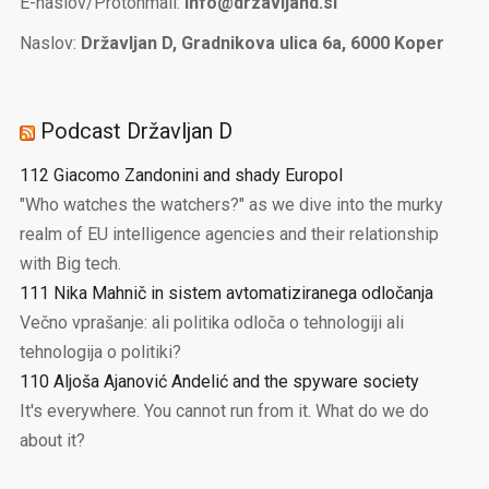
E-naslov/Protonmail:
info@drzavljand.si
Naslov:
Državljan D, Gradnikova ulica 6a, 6000 Koper
Podcast Državljan D
112 Giacomo Zandonini and shady Europol
"Who watches the watchers?" as we dive into the murky
realm of EU intelligence agencies and their relationship
with Big tech.
111 Nika Mahnič in sistem avtomatiziranega odločanja
Večno vprašanje: ali politika odloča o tehnologiji ali
tehnologija o politiki?
110 Aljoša Ajanović Andelić and the spyware society
It's everywhere. You cannot run from it. What do we do
about it?