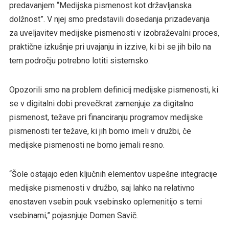
predavanjem “Medijska pismenost kot državljanska
dolžnost”. V njej smo predstavili dosedanja prizadevanja
za uveljavitev medijske pismenosti v izobraževalni proces,
praktične izkušnje pri uvajanju in izzive, ki bi se jih bilo na
tem področju potrebno lotiti sistemsko.
Opozorili smo na problem definicij medijske pismenosti, ki
se v digitalni dobi prevečkrat zamenjuje za digitalno
pismenost, težave pri financiranju programov medijske
pismenosti ter težave, ki jih bomo imeli v družbi, če
medijske pismenosti ne bomo jemali resno.
“Šole ostajajo eden ključnih elementov uspešne integracije
medijske pismenosti v družbo, saj lahko na relativno
enostaven vsebin pouk vsebinsko oplemenitijo s temi
vsebinami,” pojasnjuje Domen Savič.