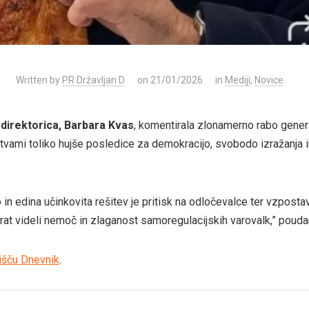
Written by
PR Državljan D
on 21/01/2026
in
Mediji
,
Novice
 direktorica, Barbara Kvas
, komentirala zlonamerno rabo gener
itvami toliko hujše posledice za demokracijo, svobodo izražanja i
o in edina učinkovita rešitev je pritisk na odločevalce ter vzposta
rat videli nemoč in zlaganost samoregulacijskih varovalk,” pouda
išču Dnevnik
.