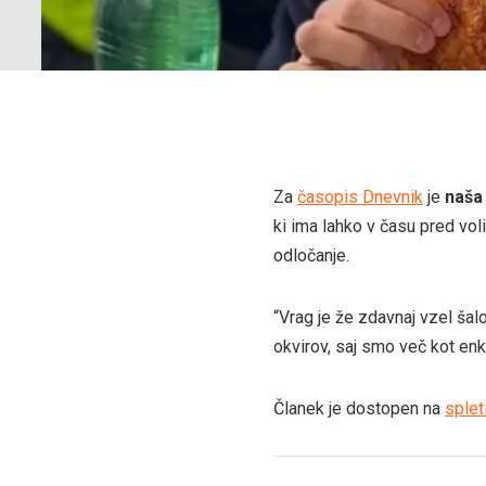
Za
časopis Dnevnik
je
naša
ki ima lahko v času pred vol
odločanje.
“Vrag je že zdavnaj vzel šal
okvirov, saj smo več kot enk
Članek je dostopen na
splet