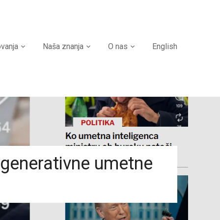
ovanja
Naša znanja
O nas
English
 generativne umetne