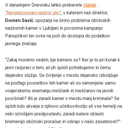
V današnjem Dnevniku lahko preberete
članek
“Nenadzorovani nadzor ulic”
, v katerem naš direktor,
Domen Savič
, opozarja na širino problema občinskih
nadzornih kamer v Ljubljani in povzema kampanjo
Panoptikon ter ovire na poti do dostopa do podatkov
javnega značaja.
“Zakaj moramo vedeti, kje kamere so? Ker je to pri korak k
javni razpravi o tem, ali jih sploh potrebujemo in čemu
dejansko služijo. Se življenje v mestu dejansko izboljšuje
na podlagi posnetkov teh kamer ali so namenjene samo
voajerskemu snemanju meščank in meščanov na javnih
površinah? Ali je zaradi kamer v mestu manj kriminala? Se
sploh kdo ukvarja z njihovo učinkovitostjo ali vse temelji na
neki izmišljeni predpostavki, zaradi katere oblasti
bremenijo občinski proračun in vdirajo v našo zasebnost?”