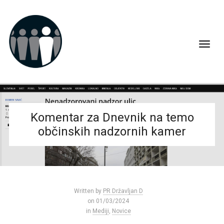
Komentar za Dnevnik na temo
občinskih nadzornih kamer
Written by
PR Državljan D
on 01/03/2024
in
Mediji
,
Novice