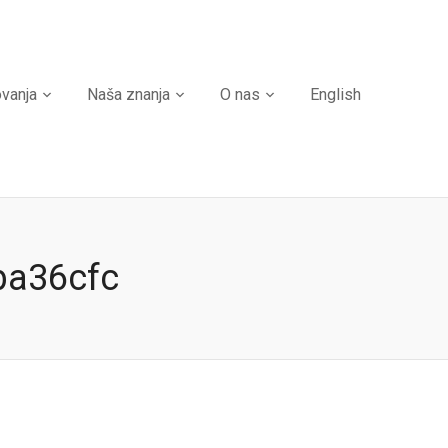
ovanja
Naša znanja
O nas
English
ba36cfc