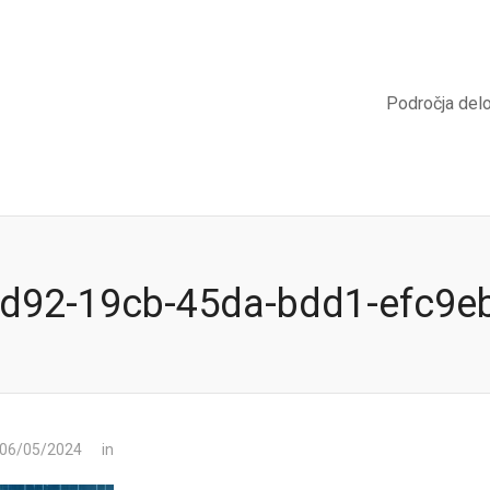
Področja del
d92-19cb-45da-bdd1-efc9e
 06/05/2024
in