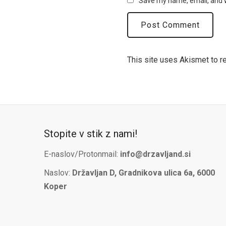
Save my name, email, and w
This site uses Akismet to 
Stopite v stik z nami!
E-naslov/Protonmail:
info@drzavljand.si
Naslov:
Državljan D, Gradnikova ulica 6a, 6000
Koper