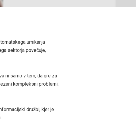
vtomatskega umikanja
ega sektorja povečuje,
ava ni samo v tem, da gre za
 vezani kompleksni problemi,
ormacijski družbi, kjer je
.