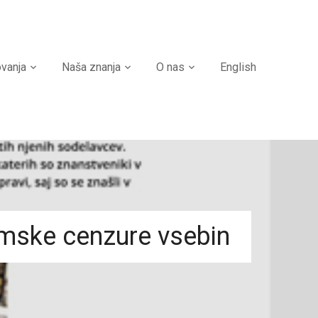
ovanja
Naša znanja
O nas
English
emske cenzure vsebin