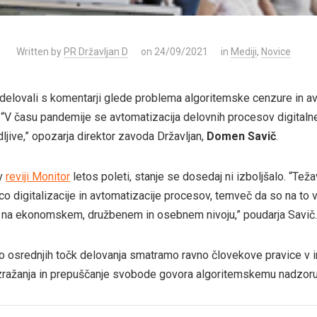
Written by
PR Državljan D
on 24/09/2021
in
Mediji
,
Novice
elovali s komentarji glede problema algoritemske cenzure in a
. “V času pandemije se avtomatizacija delovnih procesov digitaln
jive,” opozarja direktor zavoda Državljan,
Domen Savič
.
 v
reviji Monitor
letos poleti, stanje se dosedaj ni izboljšalo. “Tež
o digitalizacije in avtomatizacije procesov, temveč da so na to
o na ekonomskem, družbenem in osebnem nivoju,” poudarja Savič.
 osrednjih točk delovanja smatramo ravno človekove pravice v inf
ražanja in prepuščanje svobode govora algoritemskemu nadzoru