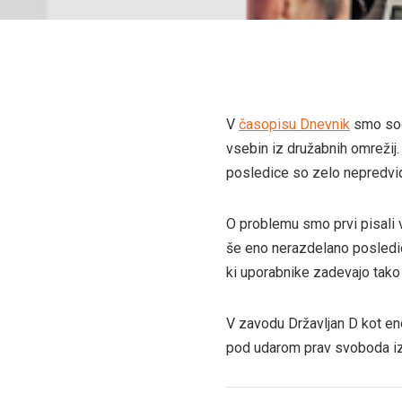
V
časopisu Dnevnik
smo sod
vsebin iz družabnih omrežij
posledice so zelo nepredvidl
O problemu smo prvi pisali
še eno nerazdelano posledic
ki uporabnike zadevajo tak
V zavodu Državljan D kot eno
pod udarom prav svoboda iz