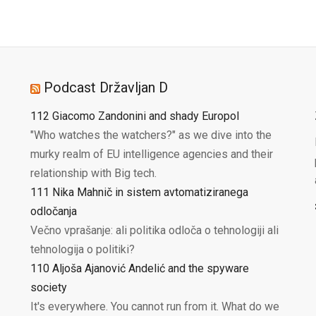
Podcast Državljan D
112 Giacomo Zandonini and shady Europol
"Who watches the watchers?" as we dive into the
murky realm of EU intelligence agencies and their
relationship with Big tech.
111 Nika Mahnič in sistem avtomatiziranega
odločanja
Večno vprašanje: ali politika odloča o tehnologiji ali
tehnologija o politiki?
110 Aljoša Ajanović Andelić and the spyware
society
It's everywhere. You cannot run from it. What do we