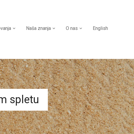
ovanja
Naša znanja
O nas
English
m spletu