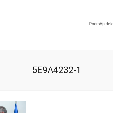
Področja del
5E9A4232-1