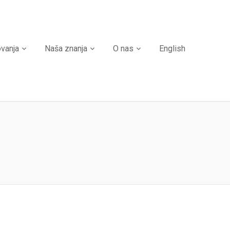
ovanja
Naša znanja
O nas
English