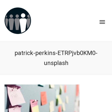
patrick-perkins-ETRPjvb0KM0-
unsplash