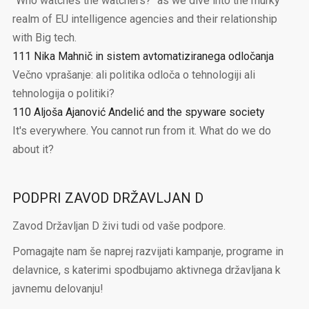
"Who watches the watchers?" as we dive into the murky
realm of EU intelligence agencies and their relationship
with Big tech.
111 Nika Mahnič in sistem avtomatiziranega odločanja
Večno vprašanje: ali politika odloča o tehnologiji ali
tehnologija o politiki?
110 Aljoša Ajanović Andelić and the spyware society
It's everywhere. You cannot run from it. What do we do
about it?
PODPRI ZAVOD DRŽAVLJAN D
Zavod Državljan D živi tudi od vaše podpore.
Pomagajte nam še naprej razvijati kampanje, programe in
delavnice, s katerimi spodbujamo aktivnega državljana k
javnemu delovanju!